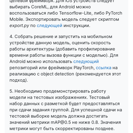
целевой фреймворк. Для iOS устройств следует
выбирать CoreML, для Android можно
воспользоваться либо Tensorflow-Lite, либо PyTorch
Mobile. Экспортировать модель следует скриптом
export.py
по
следующей
инструкции.
4. Собрать решение и запустить на мобильном
устройстве данную модель, оценить скорость
работы архитектуры (добавить профилирование
времени работы вызова функции с моделью). Для
Android можно использовать
следующий
репозиторий или фреймворк PlayTorch,
ссылка
на
реализацию с object detection (рекомендуется этот
подход).
5. Необходимо продемонстрировать работу
модели на тестовых изображениях. Тестовый
набор данных с разметкой будет предоставляться
при сдачи задания группой. Для успешной сдачи на
тестовой выборке модель должна достигать
значений метрики mAP@0.5 не ниже 0.8. Значения
метрики могут быть скорректированы позднее.