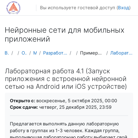
Перейти к основному содержанию
Вы используете гостевой доступ (
Вход
)
Нейронные сети для мобильных
приложений
В начало
Курсы
Осенний семестр
Магистратура
Разработка мобильных приложений и компьютерных игр
НСМП
Примеры внедрения нейронных сетей в мобильных пр...
Лабораторная работа 4.1 (Запуск приложения с встро...
Лабораторная работа 4.1 (Запуск
приложения с встроенной нейронной
сетью на Android или iOS устройстве)
Требуемые условия завершения
Открыто с:
воскресенье, 5 октября 2025, 00:00
Срок сдачи:
четверг, 25 декабря 2025, 23:59
Предлагается выполнять данную лабораторную
Каждая группа,
работу в группах из 1-3 человек.
выполняющая лабораторную работу выбирает свой