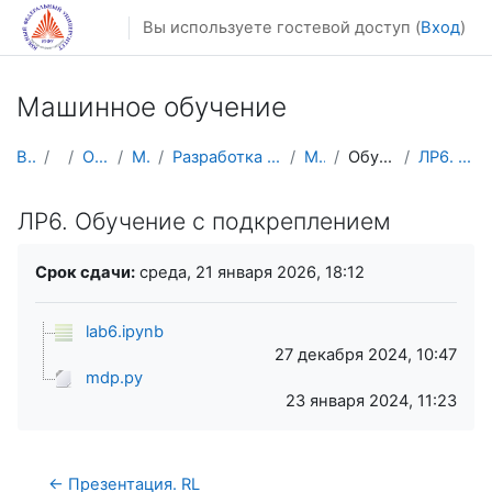
Перейти к основному содержанию
Вы используете гостевой доступ (
Вход
)
Машинное обучение
В начало
Курсы
Осенний семестр
Магистратура
Разработка мобильных приложений и компьютерных игр
МО (маг ФИИТ)
Обучение с подкреплением
ЛР6. Обучение с подкреплением
ЛР6. Обучение с подкреплением
Требуемые условия завершения
Срок сдачи:
среда, 21 января 2026, 18:12
lab6.ipynb
27 декабря 2024, 10:47
mdp.py
23 января 2024, 11:23
← Презентация. RL