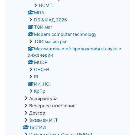
НСМП
MDA
DS & ИАД 2025
ТОИ маг
Modern computer technology
ТОИ магистры
Математика и её приложения в науке и
инженерии
MUDP
ОНС-Н
RL
ИИ_НС
КрПр
Аспирантура
Вечернее отделение
Другое
Экзамен ИКТ
ТестИИ
Информатика-Осень-ПМИ-2