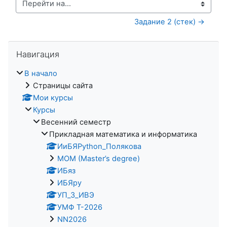
Перейти на...
Задание 2 (стек) →
Пропустить Навигация
Навигация
В начало
Страницы сайта
Мои курсы
Курсы
Весенний семестр
Прикладная математика и информатика
ИиБЯPython_Полякова
MOM (Master’s degree)
ИБяз
ИБЯpy
УП_3_ИВЭ
УМФ Т-2026
NN2026