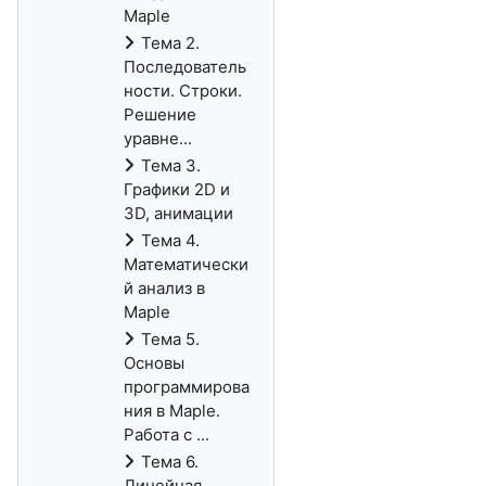
Maple
Тема 2.
Последователь
ности. Строки.
Решение
уравне...
Тема 3.
Графики 2D и
3D, анимации
Тема 4.
Математически
й анализ в
Maple
Тема 5.
Основы
программирова
ния в Maple.
Работа с ...
Тема 6.
Линейная