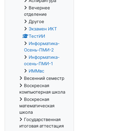
Аспирантура
Вечернее
отделение
Другое
Экзамен ИКТ
ТестИИ
Информатика-
Осень-ПМИ-2
Информатика-
осень-ПМИ-1
ИММвс
Весенний семестр
Воскресная
компьютерная школа
Воскресная
математическая
школа
Государственная
итоговая аттестация