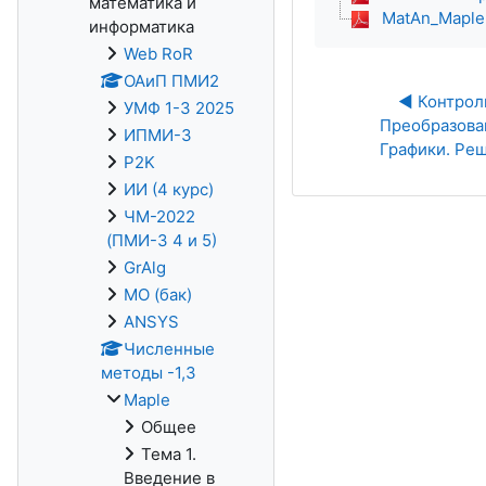
математика и
MatAn_Maple
информатика
Web RoR
ОАиП ПМИ2
◀︎ Контроль
УМФ 1-3 2025
Преобразова
ИПМИ-3
Графики. Ре
P2K
ИИ (4 курс)
ЧМ-2022
(ПМИ-3 4 и 5)
GrAlg
МО (бак)
ANSYS
Численные
методы -1,3
Maple
Общее
Тема 1.
Введение в