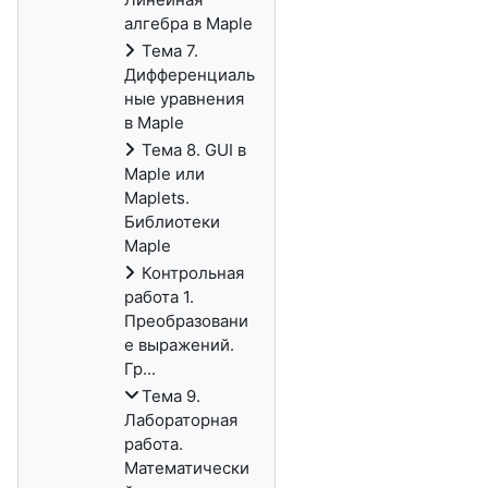
алгебра в Maple
Тема 7.
Дифференциаль
ные уравнения
в Maple
Тема 8. GUI в
Maple или
Maplets.
Библиотеки
Maple
Контрольная
работа 1.
Преобразовани
е выражений.
Гр...
Тема 9.
Лабораторная
работа.
Математически