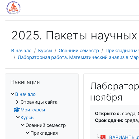
Перейти к основному содержанию
2025. Пакеты научных
В начало
Курсы
Осенний семестр
Прикладная м
Лабораторная работа. Математический анализ в Mapl
Пропустить Навигация
Навигация
Лаборатор
В начало
ноября
Страницы сайта
Требуемые услови
Мои курсы
Открыто с:
среда, 
Курсы
Срок сдачи:
среда,
Осенний семестр
Прикладная
ВАРИАНТЫ.p