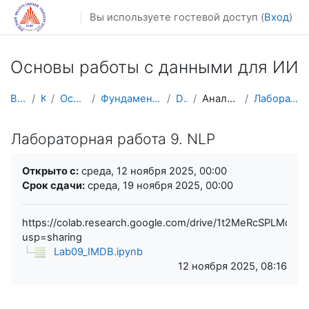
Перейти к основному содержанию
Вы используете гостевой доступ (
Вход
)
Основы работы с данными для ИИ
В начало
Курсы
Осенний семестр
Фундаментальная информатика и ИТ
DataSc101
Анализ данных в Python
Лабораторная работа 9. NLP
Лабораторная работа 9. NLP
Требуемые условия завершения
Открыто с:
среда, 12 ноября 2025, 00:00
Срок сдачи:
среда, 19 ноября 2025, 00:00
https://colab.research.google.com/drive/1t2MeRcSPLM
usp=sharing
Lab09_IMDB.ipynb
12 ноября 2025, 08:16