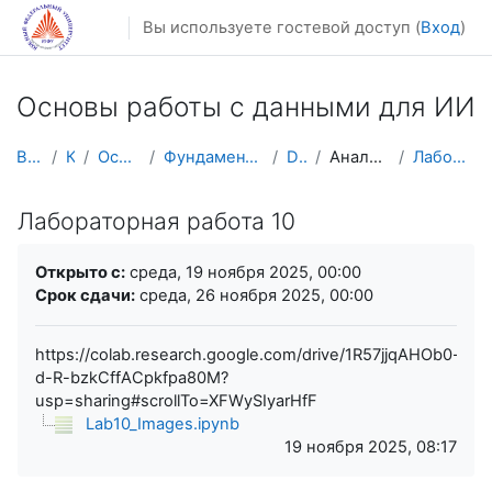
Перейти к основному содержанию
Вы используете гостевой доступ (
Вход
)
Основы работы с данными для ИИ
В начало
Курсы
Осенний семестр
Фундаментальная информатика и ИТ
DataSc101
Анализ данных в Python
Лабораторная работа 10
Лабораторная работа 10
Требуемые условия завершения
Открыто с:
среда, 19 ноября 2025, 00:00
Срок сдачи:
среда, 26 ноября 2025, 00:00
https://colab.research.google.com/drive/1R57jjqAHOb0-
d-R-bzkCffACpkfpa80M?
usp=sharing#scrollTo=XFWySIyarHfF
Lab10_Images.ipynb
19 ноября 2025, 08:17