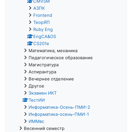
CMVSM
АЗПК
Frontend
ТеорЯП
Ruby Eng
EngCA&OS
CS201e
Математика, механика
Педагогическое образование
Магистратура
Аспирантура
Вечернее отделение
Другое
Экзамен ИКТ
ТестИИ
Информатика-Осень-ПМИ-2
Информатика-осень-ПМИ-1
ИММвс
Весенний семестр