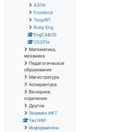
АЗПК
Frontend
ТеорЯП
Ruby Eng
EngCA&OS
CS201e
Математика,
механика
Педагогическое
образование
Магистратура
Аспирантура
Вечернее
отделение
Другое
Экзамен ИКТ
ТестИИ
Информатика-