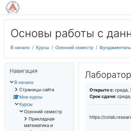
Перейти к основному содержанию
Основы работы с дан
В начало
Курсы
Осенний семестр
Фундаменталь
Пропустить Навигация
Навигация
Лаборатор
В начало
Требуемые услови
Страницы сайта
Открыто с:
среда, 
Срок сдачи:
среда,
Мои курсы
Курсы
Осенний семестр
https://colab.res
Прикладная
математика и