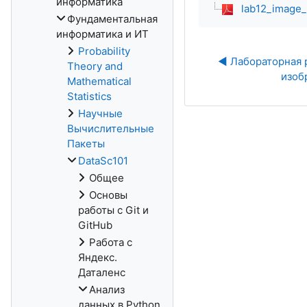
информатика
lab12_image_
Фундаментальная
информатика и ИТ
Probability
◀︎ Лабораторная р
Theory and
изоб
Mathematical
Statistics
Научные
Вычислительные
Пакеты
DataSc101
Общее
Основы
работы с Git и
GitHub
Работа с
Яндекс.
Даталенс
Анализ
данных в Python