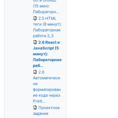
Git и GitHub
(15 мин):
Лабораторн...
2.5 HTML
теги (8 минут):
Лабораторная
работа 2_3
2.6 React и
JavaScript (5
минут):
Лабораторная
раб...
2.8
Автоматическ
ое
форматирован
ие кода через
Prett...
Проектное
задание