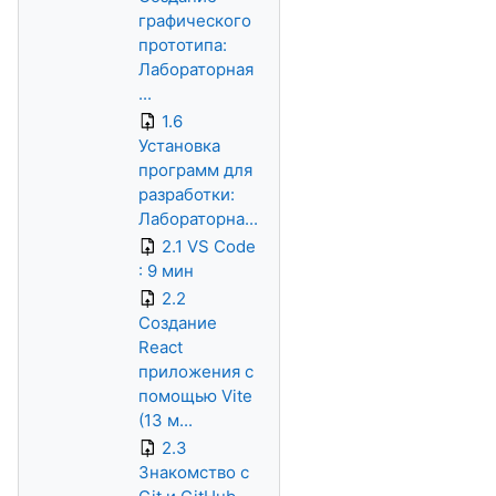
графического
прототипа:
Лабораторная
...
1.6
Установка
программ для
разработки:
Лабораторна...
2.1 VS Code
: 9 мин
2.2
Создание
React
приложения с
помощью Vite
(13 м...
2.3
Знакомство с