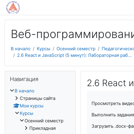
Перейти к основному содержанию
Веб-программирован
В начало
Курсы
Осенний семестр
Педагогическ
2.6 React и JavaScript (5 минут): Лабораторная раб...
Пропустить Навигация
Навигация
2.6 React 
В начало
Страницы сайта
Просмотреть виде
Мои курсы
Курсы
Выполнить задания
Осенний семестр
Загрузить .docx-ф
Прикладная