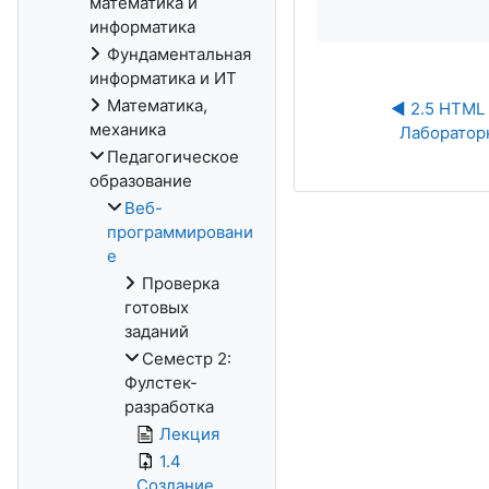
математика и
информатика
Фундаментальная
информатика и ИТ
Математика,
◀︎ 2.5 HTML 
механика
Лабораторн
Педагогическое
образование
Веб-
программировани
е
Проверка
готовых
заданий
Семестр 2:
Фулстек-
разработка
Лекция
1.4
Создание