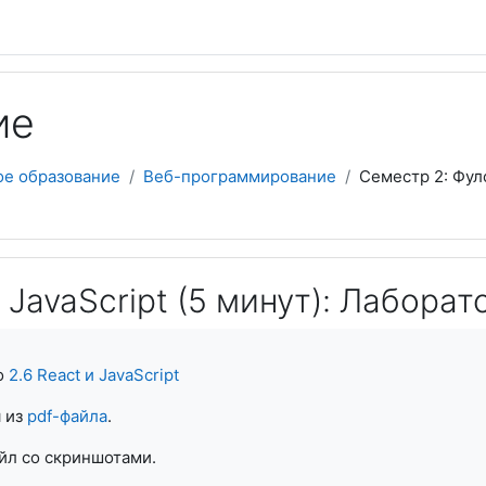
ие
ое образование
Веб-программирование
Семестр 2: Фул
и JavaScript (5 минут): Лаборат
о
2.6 React и JavaScript
 из
pdf-файла
.
айл со скриншотами.