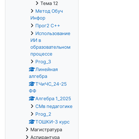
Тема 12
Метод Обуч
Инфор
Прог2 С++
Использование
ИИ в
образовательном
процессе
Prog_3
Линейная
алгебра
ТЧиЧС_24-25
ФФ
Алгебра 1_2025
СМв педагогике
Prog_2
ТОШКИ-3 курс
Магистратура
Аспирантура