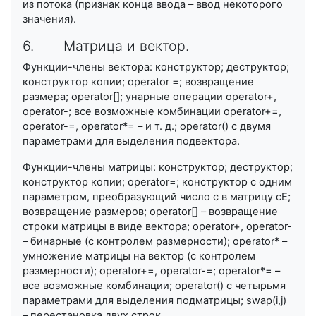
из потока (признак конца ввода – ввод некоторого
значения).
6. Матрица и вектор.
Функции-члены вектора: конструктор; деструктор;
конструктор копии; operator =; возвращение
размера; operator[]; унарные операции operator+,
operator-; все возможные комбинации operator+=,
operator-=, operator*= – и т. д.; operator() с двумя
параметрами для выделения подвектора.
Функции-члены матрицы: конструктор; деструктор;
конструктор копии; operator=; конструктор с одним
параметром, преобразующий число c в матрицу cE;
возвращение размеров; operator[] – возвращение
строки матрицы в виде вектора; operator+, operator-
– бинарные (с контролем размерности); operator* –
умножение матрицы на вектор (с контролем
размерности); operator+=, operator-=; operator*= –
все возможные комбинации; operator() с четырьмя
параметрами для выделения подматрицы; swap(i,j)
– перестановка двух строк.