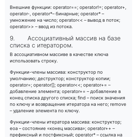
Внешние функции: operator==; operator!=; operator+,
operator-, operator*– бинарные; operator* –
умножение на число; operator<< – вывод в поток;
operator>> – ввод из потока.
9. Ассоциативный массив на базе
списка с итератором.
В ассоциативном массиве в качестве ключа
использовать строку.
Функции-члены массива: конструктор по
умолчанию; деструктор; конструктор копии;
operator=; operator[]; operator<<; operator+= –
добавление элемента; operator+= – добавление в
конец списка другого списка; find – поиск значения
по ключу и возвращение итератора на него; remove
– удаление элемента по ключу.
Функции-члены итератора массива: конструктор;
eoa – состояние «конец массива»; operator++ –
префиксный и постфиксный; operator* – ссылка на