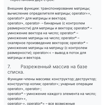
Внешние функции: транспонирование матрицы;
вычисление определителя матрицы; operator==,
operator!= для матрицы и вектора;
operator+, operator- – бинарные (с контролем
размерности) для матрицы и вектора; operator* –
умножение вектора на число; operator* –
умножение матрицы на число; operator* –
скалярное произведение векторов; operator* –
умножение матрицы на матрицу (с контролем
размерности); operator<< – вывод в поток для
матрицы и вектора.
7. Разреженный массив на базе
списка.
Функции-члены массива: конструктор; деструктор;
конструктор копии; operator=; унарные операции
operator+, operator-;
operator* – умножение каждого элемента на число;
operator+=,
operator-=, operator*= – все возможные