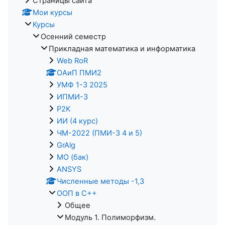
Страницы сайта
Мои курсы
Курсы
Осенний семестр
Прикладная математика и информатика
Web RoR
ОАиП ПМИ2
УМФ 1-3 2025
ИПМИ-3
P2K
ИИ (4 курс)
ЧМ-2022 (ПМИ-3 4 и 5)
GrAlg
МО (бак)
ANSYS
Численные методы -1,3
ООП в С++
Общее
Модуль 1. Полиморфизм.