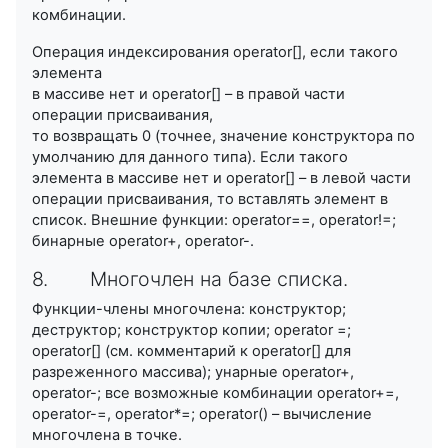
комбинации.
Операция индексирования operator[], если такого
элемента
в массиве нет и operator[] – в правой части
операции присваивания,
то возвращать 0 (точнее, значение конструктора по
умолчанию для данного типа). Если такого
элемента в массиве нет и operator[] – в левой части
операции присваивания, то вставлять элемент в
список. Внешние функции: operator==, operator!=;
бинарные operator+, operator-.
8. Многочлен на базе списка.
Функции-члены многочлена: конструктор;
деструктор; конструктор копии; operator =;
operator[] (см. комментарий к operator[] для
разреженного массива); унарные operator+,
operator-; все возможные комбинации operator+=,
operator-=, operator*=; operator() – вычисление
многочлена в точке.