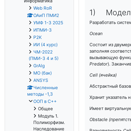
информатика
Web RoR
1) Модель
ОАиП ПМИ2
Разработать систе
УМФ 1-3 2025
ИПМИ-3
Ocean
P2K
ИИ (4 курс)
Состоит из двумер
заполняя соответс
ЧМ-2022
вызывающую функци
(ПМИ-3 4 и 5)
Predator
). Заканчи
GrAlg
МО (бак)
Cell
(ячейка)
ANSYS
Абстрактный базов
Численные
методы -1,3
Хранит указатель н
ООП в С++
Имеет виртуальную
Общее
Модуль 1.
Obstacle
(препятст
Полиморфизм.
Наследование
Разновидность
Cel