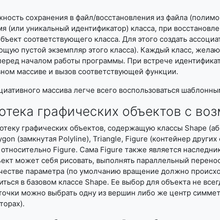
ность сохранения в файл/восстановления из файла (полимо
мя (или уникальный идентификатор) класса, при восстановле
объект соответствующего класса. Для этого создать ассоциа
ющую пустой экземпляр этого класса). Каждый класс, жела
перед началом работы программы. При встрече идентификат
вном массиве и вызов соответствующей функции.
циативного массива легче всего воспользоваться шаблонны
тека графических объектов с во
теку графических объектов, содержащую классы Shape (абстра
olygon (замкнутая Polyline), Triangle, Figure (контейнер друг
относительно Figure. Сама Figure также является наследн
ъект может себя рисовать, выполнять параллельный перенос
честве параметра (по умолчанию вращение должно происхо
ться в базовом классе Shape. Ее выбор для объекта не всег
точки можно выбрать одну из вершин либо же центр симме
торах).