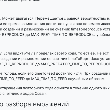
l
. Может двигаться. Перемещается с равной вероятностью 
и ее время размножения достигло нуля и она переместилась.
и создании и размножении ее счетчик timeToReproduce уста
O_REPRODUCE до MAX_PREY_TIME_TO_REPRODUCE случайным
y
. Если видит
Prey
в пределах своего хода, то ест ее. Не ест
и создании и размножении ее счетчик timeToReproduce устан
ME_TO_REPRODUCE до MAX_PREDATOR_TIME_TO_REPRODUCE
от голода, если его timeToFeed достигло нуля. При создании
_TIME_TO_FEED до MAX_TIME_TO_FEED случайным образом.
отвращения повторного хода объекта в течение одного цик
со счетчиком ходов
Ocean
.
 разбора выражений