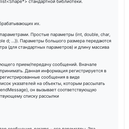
list<Shape*> стандартной библиотеки.
обрабатывающих их.
раметрами. Простые параметры (int, double, char,
double d; …}). Параметры большого размера передаются
тра (для стандартных параметров) и длину массива
рующего прием/передачу сообщений. Вначале
 принимать. Данная информация регистрируется в
арегистрированные сообщения в виде
писок указателей на объекты, которым рассылать
SendMessage), он вызывает соответствующую
ствующему списку рассылки
атор сообщения, params – его параметры. Эта