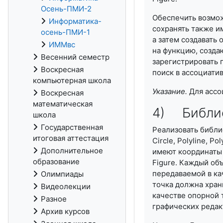
Осень-ПМИ-2
Обеспечить возмож
Информатика-
сохранять также и
осень-ПМИ-1
а затем создавать 
ИММвс
на функцию, созда
Весенний семестр
зарегистрировать 
Воскресная
поиск в ассоциати
компьютерная школа
Указание.
Для ассо
Воскресная
математическая
4) Библио
школа
Государственная
Реализовать библио
итоговая аттестация
Circle, Polyline, P
Дополнительное
имеют координаты 
образование
Figure. Каждый об
передаваемой в ка
Олимпиады
точка должна храни
Видеолекции
качестве опорной 
Разное
графических редак
Архив курсов