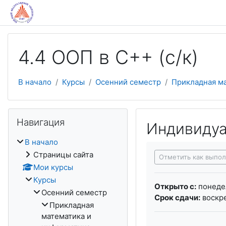
Перейти к основному содержанию
4.4 ООП в С++ (с/к)
В начало
Курсы
Осенний семестр
Прикладная м
Пропустить Навигация
Навигация
Индивидуа
В начало
Требуемые услови
Страницы сайта
Отметить как выпо
Мои курсы
Курсы
Открыто с:
понедел
Осенний семестр
Срок сдачи:
воскре
Прикладная
математика и