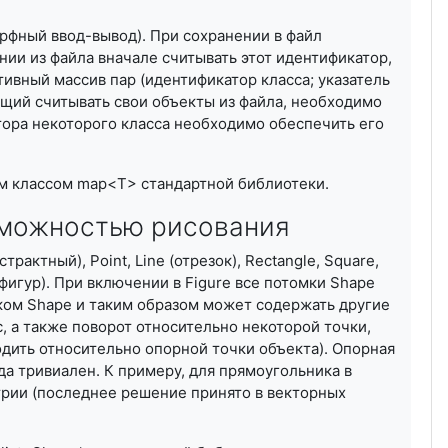
рфный ввод-вывод). При сохранении в файл
нии из файла вначале считывать этот идентификатор,
тивный массив пар (идентификатор класса; указатель
ющий считывать свои объекты из файла, необходимо
ора некоторого класса необходимо обеспечить его
м классом map<T> стандартной библиотеки.
зможностью рисования
ктный), Point, Line (отрезок), Rectangle, Square,
их фигур). При включении в Figure все потомки Shape
иком Shape и таким образом может содержать другие
, а также поворот относительно некоторой точки,
дить относительно опорной точки объекта). Опорная
да тривиален. К примеру, для прямоугольника в
трии (последнее решение принято в векторных