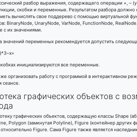
сический разбор выражения, содержащего операции +, – (ун
нкции, скобки и переменные. Результатом разбора должно 
меть вычислять свое поддерево с помощью виртуальной фун
ов: BinaryNode, UnaryNode, VarNode, FunctionNode, RealNo
 с их значениями.
а значений переменных рекомендуется допустить следующи
y)*3–x=
скобках инициализируются все переменные.
же организовать работу с программой в интерактивном ре
 сеансе.
тека графических объектов с во
ода
теку графических объектов, содержащую классы Shape (абстра
lyline, Polygon (замкнутая Polyline), Figure (контейнер други
относительно Figure. Сама Figure также является наследн