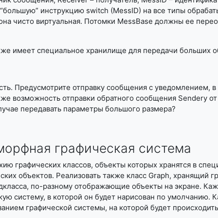
“большую” инструкцию switch (MessID) на все типы обраба
она чисто виртуальная. Потомки MessBase должны ее пере
же имеет специальное хранилище для передачи больших о
сть. Предусмотрите отправку сообщения с уведомлением, в 
же возможность отправки обратного сообщения Senderу от 
лучае передавать параметры большого размера?
рфная графическая система
хию графических классов, объекты которых хранятся в спе
ских объектов. Реализовать также класс Graph, хранящий г
одкласса, по-разному отображающие объекты на экране. Каж
ую систему, в которой он будет нарисован по умолчанию.
азанием графической системы, на которой будет происходить