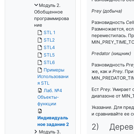
Модуль 2.
Prey
(добыча)
Обобщенное
программирова
Разновидность
Cel
ние
Размножается, есл
STL 1
переместилась. Пр
STL2
MIN_PREY_TIME_T
STL4
Predator
(хищник)
STL5
STL6
Разновидность
Pre
Примеры
же, как и
Prey
. Пр
Использовани
MIN_PREDATOR_TI
я STL
Ест
Prey
. Умирает 
Лаб. №4
диапазоне от MIN
Объекты-
функции
Указание.
Для пред
и сравнивайте ее 
Индивидуаль
ное задание 2
2) Дерево
Модуль 3.