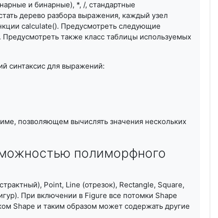
арные и бинарные), *, /, стандартные
стать дерево разбора выражения, каждый узел
кции calculate(). Предусмотреть следующие
de. Предусмотреть также класс таблицы используемых
й синтаксис для выражений:
жиме, позволяющем вычислять значения нескольких
зможностью полиморфного
ктный), Point, Line (отрезок), Rectangle, Square,
х фигур). При включении в Figure все потомки Shape
иком Shape и таким образом может содержать другие