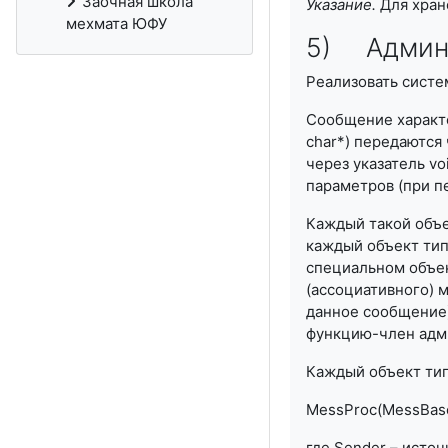
Заочная школа
Указание.
Для хран
мехмата ЮФУ
5) Админ
Реализовать систе
Сообщение характе
char*) передаются 
через указатель v
параметров (при пе
Каждый такой объе
каждый объект тип
специальном объек
(ассоциативного) 
данное сообщение)
функцию-член адми
Каждый объект ти
MessProc(MessBase*
где Sender – источ