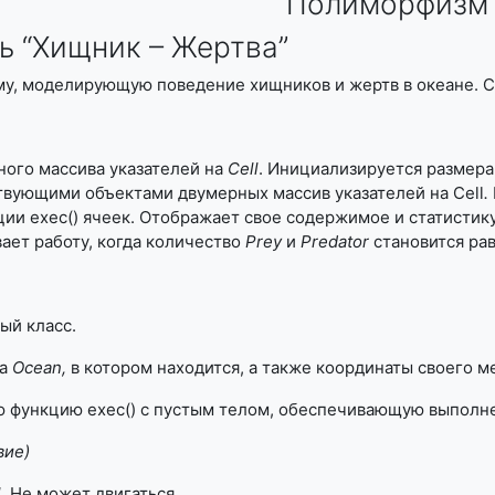
Полиморфизм
 “Хищник – Жертва”
му, моделирующую поведение хищников и жертв в океане. С
ного массива указателей на
Cell
. Инициализируется размер
твующими объектами двумерных массив указателей на Cell
.
и exec() ячеек. Отображает свое содержимое и статистику
вает работу, когда количество
Prey
и
Predator
становится рав
ый класс.
а
Ocean
,
в котором находится, а также координаты своего 
 функцию exec() с пустым телом, обеспечивающую выполне
вие)
l
. Не может двигаться.