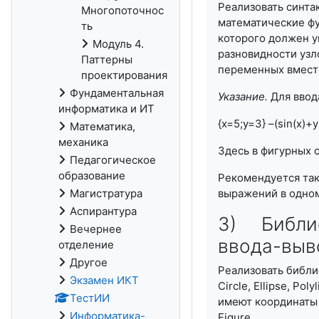
Реализовать синтак
Многопоточнос
математические фу
ть
которого должен у
Модуль 4.
разновидности узл
Паттерны
переменных вместе
проектирования
Фундаментальная
Указание.
Для ввод
информатика и ИТ
{x=5;y=3} –(sin(x)+
Математика,
механика
Здесь в фигурных 
Педагогическое
образование
Рекомендуется так
Магистратура
выражений в одном
Аспирантура
3) Библио
Вечернее
ввода-выв
отделение
Другое
Реализовать библио
Экзамен ИКТ
Circle, Ellipse, Po
ТестИИ
имеют координаты 
Информатика-
Figure.