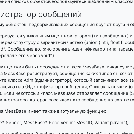
ения списков объектов воспользуйтесь шаблонным классом 
истратор сообщений
му объектов, поддерживающих сообщения друг от друга и 
ризуется уникальным идентификатором (тип сообщения) и па
через структуру с вариантной частью (union {int i; float f; 
oid*. Сообщение должно хранить идентификатор типа параме
редаче его через void*).
кт должен быть порожден от класса MessBase, инкапсули
а MessBase регистрирует, сообщения каких типов он хочет
те класса Adm (администратор), который запоминает все з
массива пар (Идентификатор сообщения, Список рассылки (с
. Если некоторый класс MessBase отправляет сообщение (
нистратора, которая рассылает это сообщение по соответ
па MessBase имеет также виртуальную функцию
 Sender, MessBase* Receiver, int MessID, Variant params);
ник сообщения, Receiver – получатель, MessID – идентифик