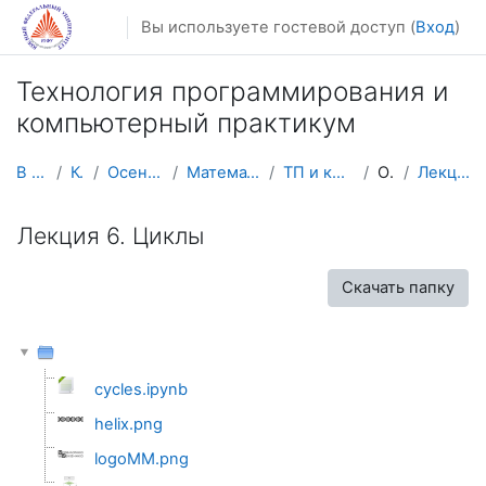
Перейти к основному содержанию
Вы используете гостевой доступ (
Вход
)
Технология программирования и
компьютерный практикум
В начало
Курсы
Осенний семестр
Математика, механика
ТП и комп. практикум
Общее
Лекция 6. Циклы
Лекция 6. Циклы
Скачать папку
cycles.ipynb
helix.png
logoMM.png