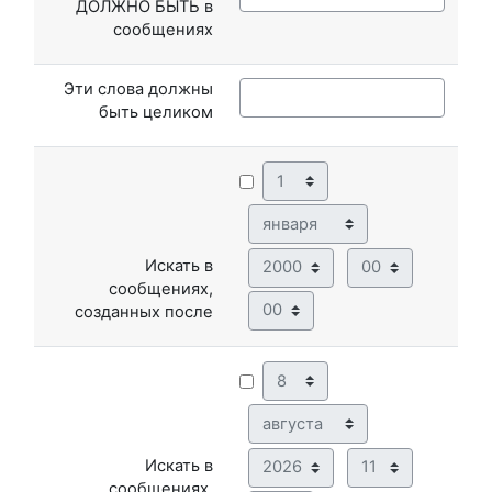
ДОЛЖНО БЫТЬ в
сообщениях
Эти слова должны
быть целиком
День
Месяц
Год
Час
Искать в
сообщениях,
Минута
созданных после
День
Месяц
Год
Час
Искать в
сообщениях,