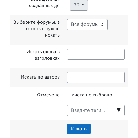
Минута
созданных до
Выберите форумы, в
которых нужно
искать
Искать слова в
заголовках
Искать по автору
Выбранные элементы:
Отмечено
Ничего не выбрано
▼
Искать