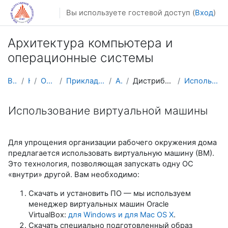
Перейти к основному содержанию
Вы используете гостевой доступ (
Вход
)
Архитектура компьютера и
операционные системы
В начало
Курсы
Осенний семестр
Прикладная математика и информатика
AM CA&OS
Дистрибутивы и справочная информация
Использование виртуальной машины
Использование виртуальной машины
Для упрощения организации рабочего окружения дома
предлагается использовать виртуальную машину (ВМ).
Это технология, позволяющая запускать одну ОС
«внутри» другой. Вам необходимо:
Скачать и установить ПО — мы используем
менеджер виртуальных машин Oracle
VirtualBox:
для Windows и для Mac OS X
.
Скачать специально подготовленный образ