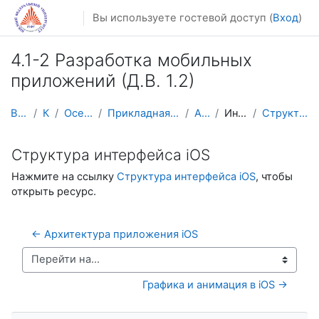
Перейти к основному содержанию
Вы используете гостевой доступ (
Вход
)
4.1-2 Разработка мобильных
приложений (Д.В. 1.2)
В начало
Курсы
Осенний семестр
Прикладная математика и информатика
AM-Mobile
Интерфейс iOS
Структура интерфейса iOS
Структура интерфейса iOS
Нажмите на ссылку
Структура интерфейса iOS
, чтобы
открыть ресурс.
← Архитектура приложения iOS
Перейти на...
Графика и анимация в iOS →
Пропустить Навигация