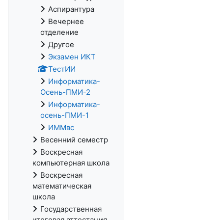
Аспирантура
Вечернее
отделение
Другое
Экзамен ИКТ
ТестИИ
Информатика-
Осень-ПМИ-2
Информатика-
осень-ПМИ-1
ИММвс
Весенний семестр
Воскресная
компьютерная школа
Воскресная
математическая
школа
Государственная
итоговая аттестация