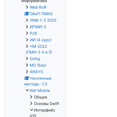
информатика
Web RoR
ОАиП ПМИ2
УМФ 1-3 2025
ИПМИ-3
P2K
ИИ (4 курс)
ЧМ-2022
(ПМИ-3 4 и 5)
GrAlg
МО (бак)
ANSYS
Численные
методы -1,3
AM-Mobile
Общее
Основы Swift
Интерфейс
iOS