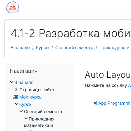
Перейти к основному содержанию
4.1-2 Разработка моби
В начало
Курсы
Осенний семестр
Прикладная м
Пропустить Навигация
Навигация
Auto Layou
В начало
Нажмите на ссылку
A
Страницы сайта
Мои курсы
◀︎ App Programmin
Курсы
Осенний семестр
Прикладная
математика и