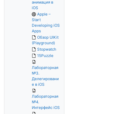
анимация в
iOS
Apple –
Start
Developing iOS
Apps
Обзор UIKit
(Playground)
Stopwatch
15Puzzle
Лабораторная
№3.
Делегировани
е в iOS
Лабораторная
№4.
Интерфейс iOS