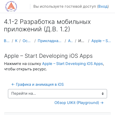
Перейти к основному содержанию
Вы используете гостевой доступ (
Вход
)
4.1-2 Разработка мобильных
приложений (Д.В. 1.2)
В начало
Курсы
Осенний семестр
Прикладная математика и информатика
AM-Mobile
Интерфейс iOS
Apple – Start Developing iOS Apps
Apple – Start Developing iOS Apps
Нажмите на ссылку
Apple – Start Developing iOS Apps
,
чтобы открыть ресурс.
← Графика и анимация в iOS
Перейти на...
Обзор UIKit (Playground) →
Пропустить Навигация