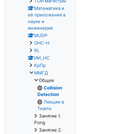
ТОИ магистры
Математика и
её приложения в
науке и
инженерии
MUDP
ОНС-Н
RL
ИИ_НС
КрПр
ММГД
Общее
Collision
Detection
Лекции в
Teams
Занятие 1.
Pong
Занятие 2.