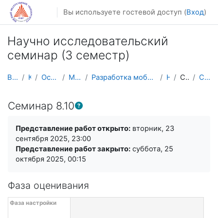
Перейти к основному содержанию
Вы используете гостевой доступ (
Вход
)
Научно исследовательский
семинар (3 семестр)
В начало
Курсы
Осенний семестр
Магистратура
Разработка мобильных приложений и компьютерных игр
НИС_3
Семинары
Семинар 8.10
Семинар 8.10
Требуемые условия завершения
Представление работ открыто:
вторник, 23
сентября 2025, 23:00
Представление работ закрыто:
суббота, 25
октября 2025, 00:15
Фаза оценивания
Сроки проведения семинара с фазами (5)
Перейти к текущим задачам
Фаза настройки