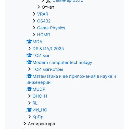
Семинар 03.12
Отчет
VRAR
CS432
Game Physics
НСМП
MDA
DS & ИАД 2025
ТОИ маг
Modern computer technology
ТОИ магистры
Математика и её приложения в науке и
инженерии
MUDP
ОНС-Н
RL
ИИ_НС
КрПр
Аспирантура