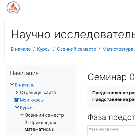
Перейти к основному содержанию
Научно исследователь
В начало
Курсы
Осенний семестр
Магистратура
Пропустить Навигация
Навигация
Семинар 05
В начало
Требуемые услови
Страницы сайта
Представление ра
Представление ра
Мои курсы
Курсы
Осенний семестр
Фаза предс
Прикладная
Сроки проведения семинар
Перейти к текущим задач
математика и
Фаза настройки