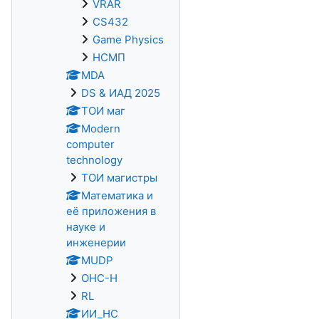
VRAR
CS432
Game Physics
НСМП
MDA
DS & ИАД 2025
ТОИ маг
Modern
computer
technology
ТОИ магистры
Математика и
её приложения в
науке и
инженерии
MUDP
ОНС-Н
RL
ИИ_НС