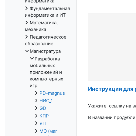
информатика
Фундаментальная
информатика и ИТ
Математика,
механика
Педагогическое
образование
Магистратура
Разработка
мобильных
приложений и
компьютерных
игр
Инструкции для
PD-magnus
НИС_1
Укажите ссылку на в
GD
КПР
В названии продубли
ЯП
МО (маг