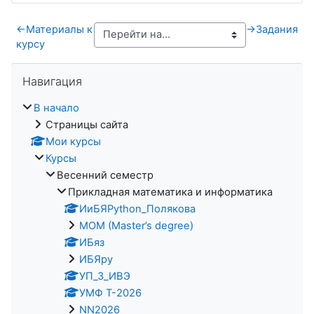
←
Материалы к
→
Задания
курсу
Пропустить Навигация
Навигация
В начало
Страницы сайта
Мои курсы
Курсы
Весенний семестр
Прикладная математика и информатика
ИиБЯPython_Полякова
MOM (Master’s degree)
ИБяз
ИБЯpy
УП_3_ИВЭ
УМФ Т-2026
NN2026