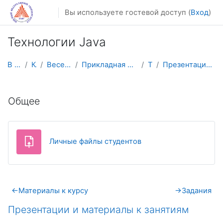
Перейти к основному содержанию
Вы используете гостевой доступ (
Вход
)
Технологии Java
В начало
Курсы
Весенний семестр
Прикладная математика и информатика
TJava
Презентации и материалы к занятиям
Тематический план
Общее
Задание
Личные файлы студентов
←
Материалы к курсу
→
Задания
Презентации и материалы к занятиям