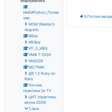
информатика
ИиБЯPython_Поляк
◀︎ 8.Потоки ввод
ова
MOM (Master’s
degree)
ИБяз
ИБЯpy
УП_3_ИВЭ
УМФ Т-2026
NN2026
МО ПМИ
ДВ 1.3 Ruby on
Rails
Летняя
практика 2к ТУ
ЦИТ (практика,
весна 2026)
TJava