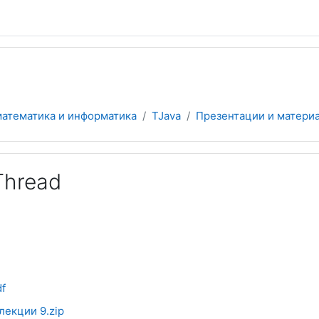
математика и информатика
TJava
Презентации и материа
Thread
f
лекции 9.zip