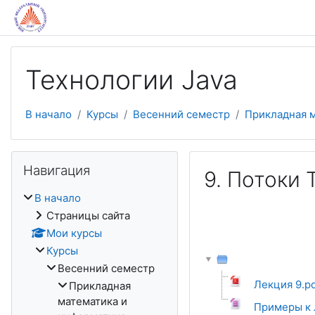
Перейти к основному содержанию
Технологии Java
В начало
Курсы
Весенний семестр
Прикладная 
Пропустить Навигация
Навигация
9. Потоки 
В начало
Страницы сайта
Мои курсы
Курсы
Весенний семестр
Лекция 9.pd
Прикладная
математика и
Примеры к 