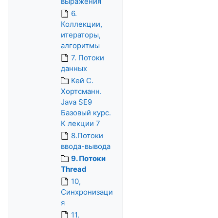
выражения
6.
Коллекции,
итераторы,
алгоритмы
7. Потоки
данных
Кей С.
Хортсманн.
Java SE9
Базовый курс.
К лекции 7
8.Потоки
ввода-вывода
9. Потоки
Thread
10,
Синхронизаци
я
11.