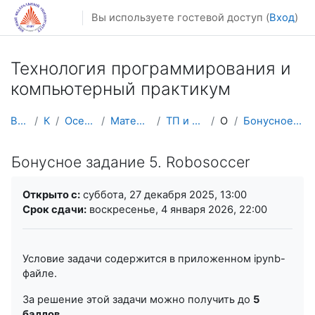
Перейти к основному содержанию
Вы используете гостевой доступ (
Вход
)
Технология программирования и
компьютерный практикум
В начало
Курсы
Осенний семестр
Математика, механика
ТП и комп. практикум
Общее
Бонусное задание 5. Robosoccer
Бонусное задание 5. Robosoccer
Требуемые условия завершения
Открыто с:
суббота, 27 декабря 2025, 13:00
Срок сдачи:
воскресенье, 4 января 2026, 22:00
Условие задачи содержится в приложенном ipynb-
файле.
За решение этой задачи можно получить до
5
баллов
.