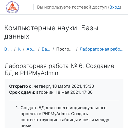
Перейти к основному содержанию
Вы используете гостевой доступ (
Вход
)
Компьютерные науки. Базы
данных
В начало
Курсы
Архив курсов
Базы данных
Программирование БД
Лабораторная работа № 6. Создание БД в PHPMyAdmin
Лабораторная работа № 6. Создание
БД в PHPMyAdmin
Требуемые условия завершения
Открыто с:
четверг, 18 марта 2021, 15:30
Срок сдачи:
вторник, 18 мая 2021, 17:30
Создать БД для своего индивидуального
проекта в PHPMyAdmin. Создать
соответствующие таблицы и связи между
ними