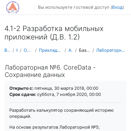
Перейти к основному содержанию
Вы используете гостевой доступ (
Вход
)
4.1-2 Разработка мобильных
приложений (Д.В. 1.2)
В начало
Курсы
Осенний семестр
Прикладная математика и информатика
AM-Mobile
Базовые функции iOS
Лабораторная №6. CoreData - Сохранение данных
Лабораторная №6. CoreData -
Сохранение данных
Требуемые условия завершения
Открыто с:
пятница, 30 марта 2018, 00:00
Срок сдачи:
суббота, 7 ноября 2020, 00:00
Разработать калькулятор сохраняющий историю
операций.
На основе результатов Лабораторной №5;