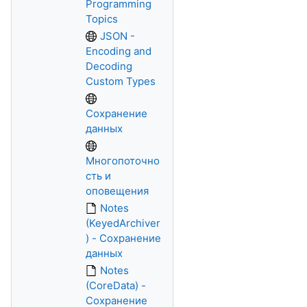
Programming
Topics
JSON -
Encoding and
Decoding
Custom Types
Сохранение
данных
Многопоточно
сть и
оповещения
Notes
(KeyedArchiver
) - Сохранение
данных
Notes
(CoreData) -
Сохранение