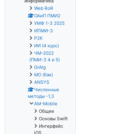
информатика
Web RoR
ОАиП ПМИ2
УМФ 1-3 2025
ИПМИ-3
P2K
ИИ (4 курс)
ЧМ-2022
(ПМИ-3 4 и 5)
GrAlg
МО (бак)
ANSYS
Численные
методы -1,3
AM-Mobile
Общее
Основы Swift
Интерфейс
iOS