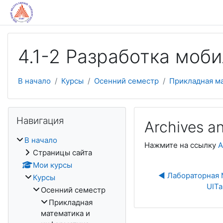
Перейти к основному содержанию
4.1-2 Разработка моби
В начало
Курсы
Осенний семестр
Прикладная м
Пропустить Навигация
Навигация
Archives a
В начало
Нажмите на ссылку
A
Страницы сайта
Мои курсы
◀︎ Лабораторная 
Курсы
UITa
Осенний семестр
Прикладная
математика и