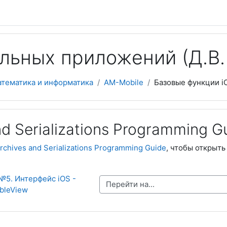
льных приложений (Д.В. 
атематика и информатика
AM-Mobile
Базовые функции i
nd Serializations Programming G
rchives and Serializations Programming Guide
, чтобы открыть
№5. Интерфейс iOS - 
Перейти на...
bleView