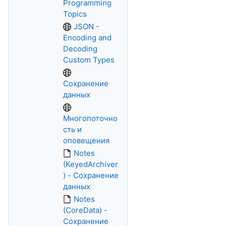
Programming
Topics
JSON -
Encoding and
Decoding
Custom Types
Сохранение
данных
Многопоточно
сть и
оповещения
Notes
(KeyedArchiver
) - Сохранение
данных
Notes
(CoreData) -
Сохранение