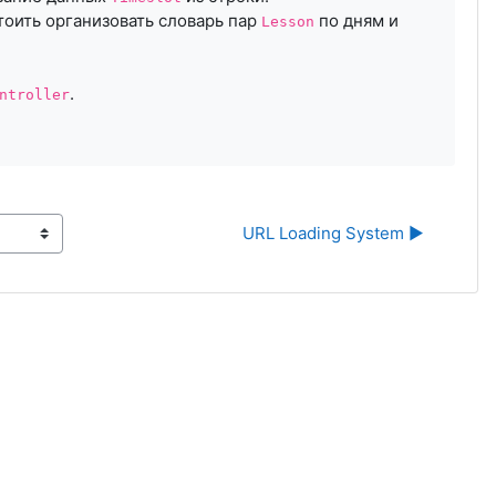
тоить организовать словарь пар
по дням и
Lesson
.
ntroller
URL Loading System ▶︎