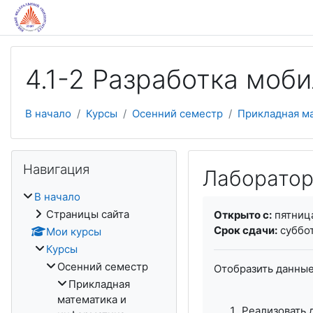
Перейти к основному содержанию
4.1-2 Разработка моби
В начало
Курсы
Осенний семестр
Прикладная м
Пропустить Навигация
Навигация
Лаборатор
В начало
Требуемые услови
Страницы сайта
Открыто с:
пятница
Срок сдачи:
суббот
Мои курсы
Курсы
Осенний семестр
Отобразить данные
Прикладная
математика и
Реализовать 