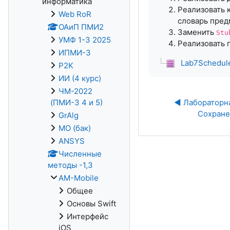
информатика
Реализовать
Web RoR
словарь пре
ОАиП ПМИ2
Заменить
Stu
УМФ 1-3 2025
Реализовать 
ИПМИ-3
Lab7Schedule
P2K
ИИ (4 курс)
ЧМ-2022
(ПМИ-3 4 и 5)
◀︎ Лабораторна
Сохране
GrAlg
МО (бак)
ANSYS
Численные
методы -1,3
AM-Mobile
Общее
Основы Swift
Интерфейс
iOS