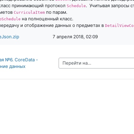
 класс принимающий протокол
. Учитывая запросы с
Schedule
дметов
по парам.
CurriculaItem
на полноценный класс.
bSchedule
передачу и отображение данных о предметах в
DetailViewCo
Json.zip
7 апреля 2018, 02:09
я №6. CoreData - 
Перейти на...
ние данных