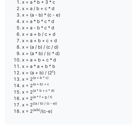
x = a * b + 3 * c
x = a / b + c * d
x = (a - b) * (c - e)
x = a * b * c * d
x = a - b * c * d
x = a + b / c + d
x = a + b + c + d
x = (a / b) / (c / d)
x = (a * b) / (c * d)
x = a + b + c * d
x = a * a + b * b
c
x = (a + b) / (2
)
(a + b * c)
x = 2
(a + b) + c
x = 2
(a * b + c * d)
x = 2
(e * f + g / t)
x = 2
((a / b) / (c - e))
x = 2
(a/b)
x = 2
/(c-e)