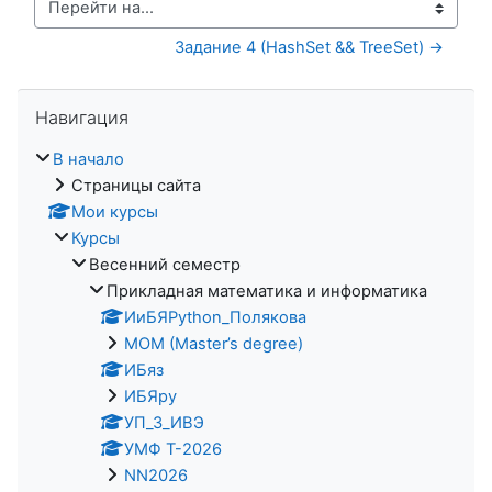
Перейти на...
Задание 4 (HashSet && TreeSet) →
Пропустить Навигация
Навигация
В начало
Страницы сайта
Мои курсы
Курсы
Весенний семестр
Прикладная математика и информатика
ИиБЯPython_Полякова
MOM (Master’s degree)
ИБяз
ИБЯpy
УП_3_ИВЭ
УМФ Т-2026
NN2026