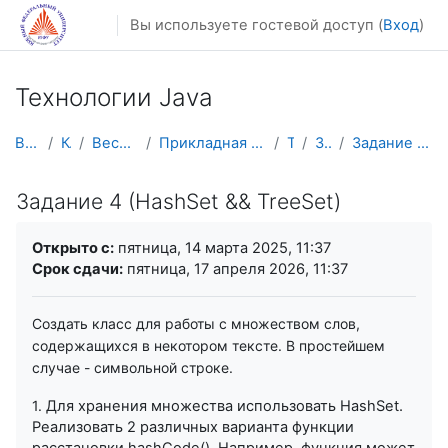
Перейти к основному содержанию
Вы используете гостевой доступ (
Вход
)
Технологии Java
В начало
Курсы
Весенний семестр
Прикладная математика и информатика
TJava
Задания
Задание 4 (HashSet && TreeSet)
Задание 4 (HashSet && TreeSet)
Требуемые условия завершения
Открыто с:
пятница, 14 марта 2025, 11:37
Срок сдачи:
пятница, 17 апреля 2026, 11:37
Создать класс для работы с множеством слов,
содержащихся в некотором тексте. В простейшем
случае - символьной строке.
1.
Для хранения множества использовать HashSet.
Реализовать 2 различныx варианта функции
расстановки hashCode(). Например, функция может