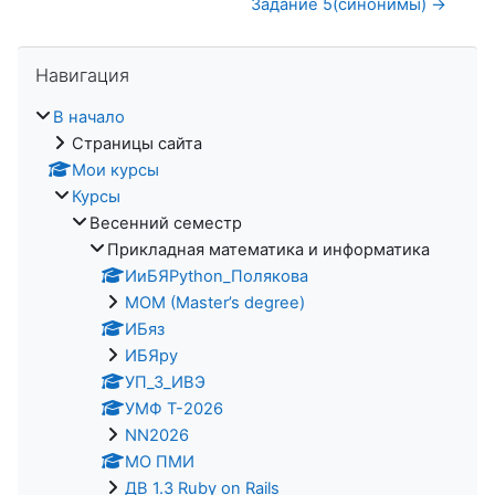
Задание 5(синонимы) →
Пропустить Навигация
Навигация
В начало
Страницы сайта
Мои курсы
Курсы
Весенний семестр
Прикладная математика и информатика
ИиБЯPython_Полякова
MOM (Master’s degree)
ИБяз
ИБЯpy
УП_3_ИВЭ
УМФ Т-2026
NN2026
МО ПМИ
ДВ 1.3 Ruby on Rails