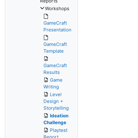
Reports
Workshops
GameCraft
Presentation
GameCraft
Template
GameCraft
Results
Game
Writing
Level
Design +
Storytelling
Ideation
Challenge
Playtest
Report