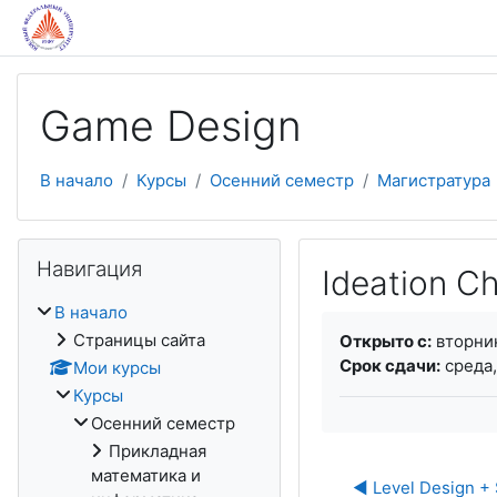
Перейти к основному содержанию
Game Design
В начало
Курсы
Осенний семестр
Магистратура
Пропустить Навигация
Навигация
Ideation C
В начало
Требуемые услови
Страницы сайта
Открыто с:
вторник
Срок сдачи:
среда,
Мои курсы
Курсы
Осенний семестр
Прикладная
математика и
◀︎ Level Design + 