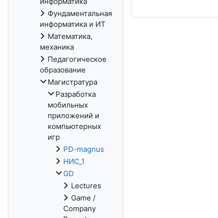
информатика
Фундаментальная
информатика и ИТ
Математика,
механика
Педагогическое
образование
Магистратура
Разработка
мобильных
приложений и
компьютерных
игр
PD-magnus
НИС_1
GD
Lectures
Game /
Company