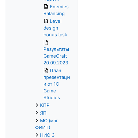
Enemies
Balancing
Level
design
bonus task
Результаты
GameCraft
20.09.2023
План
презентаци
и от 1С
Game
Studios
КПР
ЯП
МО (маг
ФИИТ)
НИС_3