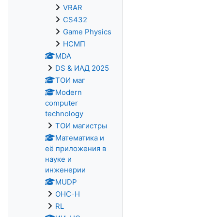
VRAR
CS432
Game Physics
НСМП
MDA
DS & ИАД 2025
ТОИ маг
Modern
computer
technology
ТОИ магистры
Математика и
её приложения в
науке и
инженерии
MUDP
ОНС-Н
RL