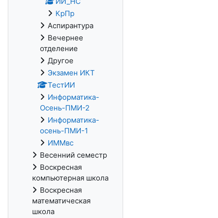
ИИ_НС
КрПр
Аспирантура
Вечернее
отделение
Другое
Экзамен ИКТ
ТестИИ
Информатика-
Осень-ПМИ-2
Информатика-
осень-ПМИ-1
ИММвс
Весенний семестр
Воскресная
компьютерная школа
Воскресная
математическая
школа