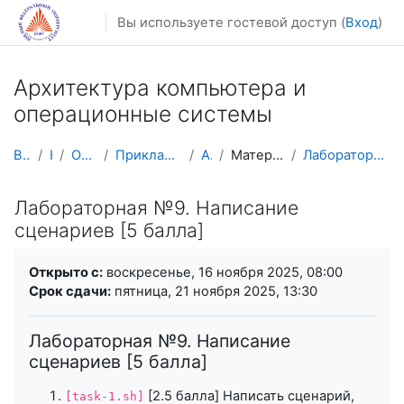
Перейти к основному содержанию
Вы используете гостевой доступ (
Вход
)
Архитектура компьютера и
операционные системы
В начало
Курсы
Осенний семестр
Прикладная математика и информатика
AM CA&OS
Материалы лабораторных работ
Лабораторная №9. Написание сценариев [5 балла]
Лабораторная №9. Написание
сценариев [5 балла]
Требуемые условия завершения
Открыто с:
воскресенье, 16 ноября 2025, 08:00
Срок сдачи:
пятница, 21 ноября 2025, 13:30
Лабораторная №9. Написание
сценариев [5 балла]
[2.5 балла] Написать сценарий,
[task-1.sh]