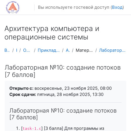
Перейти к основному содержанию
Вы используете гостевой доступ (
Вход
)
Архитектура компьютера и
операционные системы
В начало
Курсы
Осенний семестр
Прикладная математика и информатика
AM CA&OS
Материалы лабораторных работ
Лабораторная №10: создание потоков [7 баллов]
Лабораторная №10: создание потоков
[7 баллов]
Требуемые условия завершения
Открыто с:
воскресенье, 23 ноября 2025, 08:00
Срок сдачи:
пятница, 28 ноября 2025, 13:30
Лабораторная №10: создание потоков
[7 баллов]
[
] [3 балла] Для программы из
task-1.c