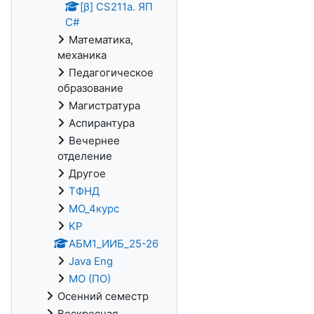
[β] CS211a. ЯП
С#
Математика,
механика
Педагогическое
образование
Магистратура
Аспирантура
Вечернее
отделение
Другое
ТФНД
МО_4курс
KP
АБМ1_ИИБ_25-26
Java Eng
МО (ПО)
Осенний семестр
Воскресная