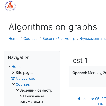
Skip to main content
Algorithms on graphs
Home
Courses
Весенний семестр
Фундаменталь
Skip Navigation
Navigation
Test 1
Home
Completion require
Site pages
Opened:
Monday, 20
My courses
Courses
Весенний семестр
Прикладная
◀︎ Lecture 05. Eff
математика и
DAGs