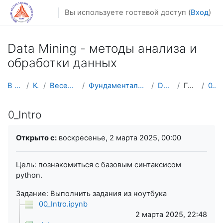
Перейти к основному содержанию
Вы используете гостевой доступ (
Вход
)
Data Mining - методы анализа и
обработки данных
В начало
Курсы
Весенний семестр
Фундаментальная информатика и ИТ
Data Mining
Гладковой
0_Intro
0_Intro
Требуемые условия завершения
Открыто с:
воскресенье, 2 марта 2025, 00:00
Цель: познакомиться с базовым синтаксисом
python.
Задание: Выполнить задания из ноутбука
00_Intro.ipynb
2 марта 2025, 22:48