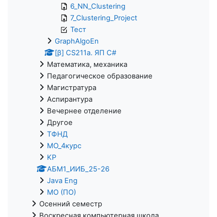
6_NN_Clustering
7_Clustering_Project
Тест
GraphAlgoEn
[β] CS211a. ЯП С#
Математика, механика
Педагогическое образование
Магистратура
Аспирантура
Вечернее отделение
Другое
ТФНД
МО_4курс
KP
АБМ1_ИИБ_25-26
Java Eng
МО (ПО)
Осенний семестр
Воскресная компьютерная школа