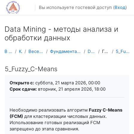
Перейти к основному содержанию
Вы используете гостевой доступ (
Вход
)
Data Mining - методы анализа и
обработки данных
В начало
Курсы
Весенний семестр
Фундаментальная информатика и ИТ
Data Mining
Гладковой
5_Fuzzy_C-Means
5_Fuzzy_C-Means
Требуемые условия завершения
Открыто с:
суббота, 21 марта 2026, 00:00
Срок сдачи:
вторник, 21 апреля 2026, 18:00
Необходимо реализовать алгоритм
Fuzzy C-Means
(FCM)
для кластеризации числовых данных.
Использование готовых реализаций FCM
запрещено до этапа сравнения.