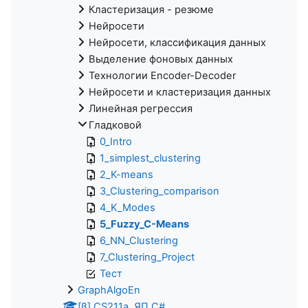
Кластеризация - резюме
Нейросети
Нейросети, классификация данных
Выделение фоновых данных
Технологии Encoder-Decoder
Нейросети и кластеризация данных
Линейная регрессия
Гладковой
0_Intro
1_simplest_clustering
2_K-means
3_Clustering_comparison
4_K_Modes
5_Fuzzy_C-Means
6_NN_Clustering
7_Clustering_Project
Тест
GraphAlgoEn
[β] CS211a. ЯП С#