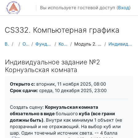
Перейти к основному содержанию
Вы используете гостевой доступ (
Вход
)
CS332. Компьютерная графика
В начало
Курсы
Осенний семестр
Фундаментальная информатика и ИТ
Компьютерная графика
Модуль 2. Моделирование и визуализация трехмерных ...
Индивидуальное задание №2 Корнуэльская комната
Индивидуальное задание №2
Корнуэльская комната
Требуемые условия завершения
Открыто с:
вторник, 11 ноября 2025, 08:00
Срок сдачи:
среда, 10 декабря 2025, 23:00
Создать сцену:
Корнуэльская комната
обязательно в виде
большого
куба (все грани
должны быть)
. Внутри как минимум 1 объект (не
прозрачный и не отражающий. На выбор куб или
шар. Один точечный источник света. -- 4 балла