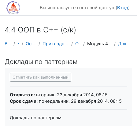
Перейти к основному содержанию
Вы используете гостевой доступ (
Вход
)
4.4 ООП в С++ (с/к)
В начало
Курсы
Осенний семестр
Прикладная математика и информатика
ООП в С++
Модуль 4. Паттерны проектирования
Доклады по паттернам
Доклады по паттернам
Требуемые условия завершения
Отметить как выполненный
Открыто с:
вторник, 23 декабря 2014, 08:15
Срок сдачи:
понедельник, 29 декабря 2014, 08:15
Доклады по паттернам