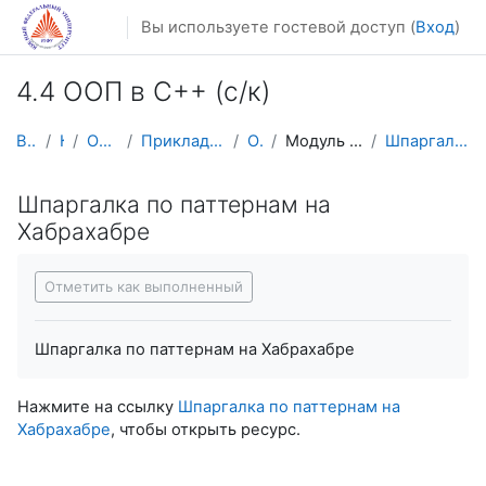
Перейти к основному содержанию
Вы используете гостевой доступ (
Вход
)
4.4 ООП в С++ (с/к)
В начало
Курсы
Осенний семестр
Прикладная математика и информатика
ООП в С++
Модуль 4. Паттерны проектирования
Шпаргалка по паттернам на Хабрахабре
Шпаргалка по паттернам на
Хабрахабре
Требуемые условия завершения
Отметить как выполненный
Шпаргалка по паттернам на Хабрахабре
Нажмите на ссылку
Шпаргалка по паттернам на
Хабрахабре
, чтобы открыть ресурс.