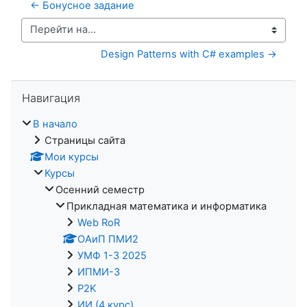
← Бонусное задание
Перейти на...
Design Patterns with C# examples →
Пропустить Навигация
Навигация
В начало
Страницы сайта
Мои курсы
Курсы
Осенний семестр
Прикладная математика и информатика
Web RoR
ОАиП ПМИ2
УМФ 1-3 2025
ИПМИ-3
P2K
ИИ (4 курс)