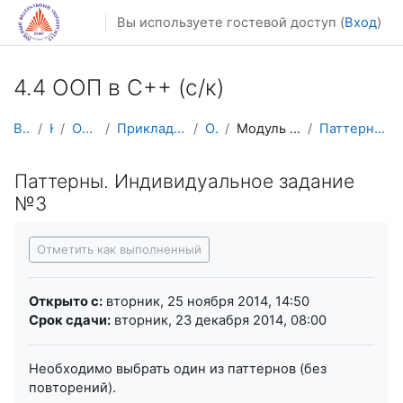
Перейти к основному содержанию
Вы используете гостевой доступ (
Вход
)
4.4 ООП в С++ (с/к)
В начало
Курсы
Осенний семестр
Прикладная математика и информатика
ООП в С++
Модуль 4. Паттерны проектирования
Паттерны. Индивидуальное задание №3
Паттерны. Индивидуальное задание
№3
Требуемые условия завершения
Отметить как выполненный
Открыто с:
вторник, 25 ноября 2014, 14:50
Срок сдачи:
вторник, 23 декабря 2014, 08:00
Необходимо выбрать один из паттернов (без
повторений).