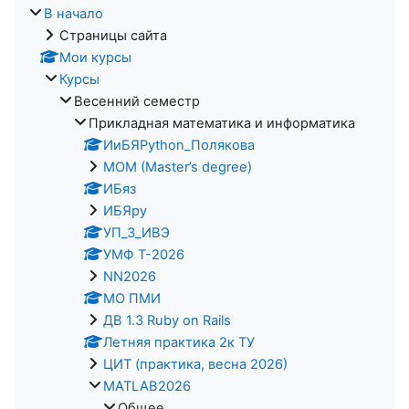
В начало
Страницы сайта
Мои курсы
Курсы
Весенний семестр
Прикладная математика и информатика
ИиБЯPython_Полякова
MOM (Master’s degree)
ИБяз
ИБЯpy
УП_3_ИВЭ
УМФ Т-2026
NN2026
МО ПМИ
ДВ 1.3 Ruby on Rails
Летняя практика 2к ТУ
ЦИТ (практика, весна 2026)
MATLAB2026
Общее