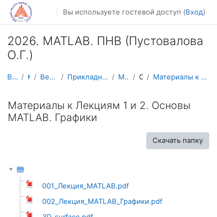
Перейти к основному содержанию
Вы используете гостевой доступ (
Вход
)
2026. MATLAB. ПНВ (Пустовалова
О.Г.)
В начало
Курсы
Весенний семестр
Прикладная математика и информатика
MATLAB2026
Общее
Материалы к Лекциям 1 и 2. Основы MATLAB. Графики
Материалы к Лекциям 1 и 2. Основы
MATLAB. Графики
Скачать папку
001_Лекция_MATLAB.pdf
002_Лекция_MATLAB_Графики.pdf
3D_surface.pdf