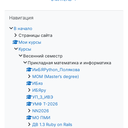
Пропустить Навигация
Навигация
В начало
Страницы сайта
Мои курсы
Курсы
Весенний семестр
Прикладная математика и информатика
ИиБЯPython_Полякова
MOM (Master’s degree)
ИБяз
ИБЯpy
УП_3_ИВЭ
УМФ Т-2026
NN2026
МО ПМИ
ДВ 1.3 Ruby on Rails