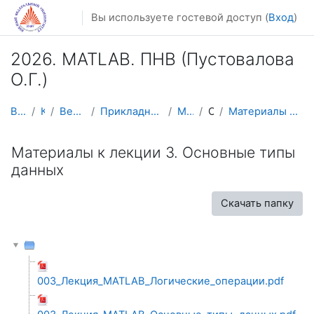
Перейти к основному содержанию
Вы используете гостевой доступ (
Вход
)
2026. MATLAB. ПНВ (Пустовалова
О.Г.)
В начало
Курсы
Весенний семестр
Прикладная математика и информатика
MATLAB2026
Общее
Материалы к лекции 3. Основные типы данных
Материалы к лекции 3. Основные типы
данных
Скачать папку
003_Лекция_MATLAB_Логические_операции.pdf