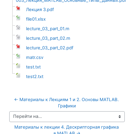
003_Лекция_MATLAB_Основные_типы_данных.pdf
Лекция 3.pdf
file01.xlsx
lecture_03_part_01.m
lecture_03_part_02.m
lecture_03_part_02.pdf
matr.csv
test.txt
test2.txt
← Материалы к Лекциям 1 и 2. Основы MATLAB. 
Графики
Перейти на...
Материалы к лекции 4. Дескрипторная графика 
в MATLAB →