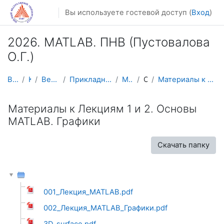
Перейти к основному содержанию
Вы используете гостевой доступ (
Вход
)
2026. MATLAB. ПНВ (Пустовалова
О.Г.)
В начало
Курсы
Весенний семестр
Прикладная математика и информатика
MATLAB2026
Общее
Материалы к Лекциям 1 и 2. Основы MATLAB. Графики
Материалы к Лекциям 1 и 2. Основы
MATLAB. Графики
Скачать папку
001_Лекция_MATLAB.pdf
002_Лекция_MATLAB_Графики.pdf
3D_surface.pdf