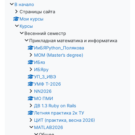
В начало
Страницы сайта
Мои курсы
Курсы
Весенний семестр
Прикладная математика и информатика
ИиБЯPython_Полякова
MOM (Master’s degree)
ИБяз
ИБЯpy
УП_3_ИВЭ
УМФ Т-2026
NN2026
МО ПМИ
ДВ 1.3 Ruby on Rails
Летняя практика 2к ТУ
ЦИТ (практика, весна 2026)
MATLAB2026
Общее