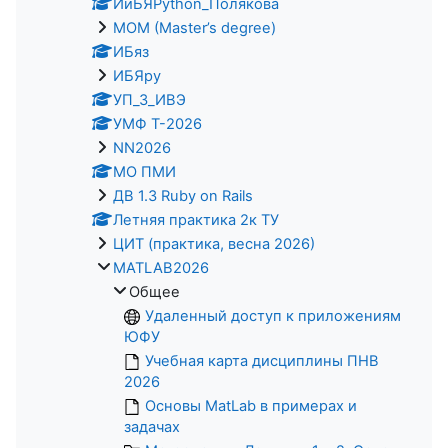
ИиБЯPython_Полякова
MOM (Master’s degree)
ИБяз
ИБЯpy
УП_3_ИВЭ
УМФ Т-2026
NN2026
МО ПМИ
ДВ 1.3 Ruby on Rails
Летняя практика 2к ТУ
ЦИТ (практика, весна 2026)
MATLAB2026
Общее
Удаленный доступ к приложениям
ЮФУ
Учебная карта дисциплины ПНВ
2026
Основы MatLab в примерах и
задачах