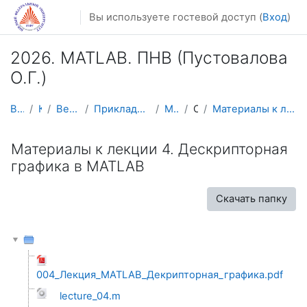
Перейти к основному содержанию
Вы используете гостевой доступ (
Вход
)
2026. MATLAB. ПНВ (Пустовалова
О.Г.)
В начало
Курсы
Весенний семестр
Прикладная математика и информатика
MATLAB2026
Общее
Материалы к лекции 4. Дескрипторная графика в MATLAB
Материалы к лекции 4. Дескрипторная
графика в MATLAB
Скачать папку
004_Лекция_MATLAB_Декрипторная_графика.pdf
lecture_04.m