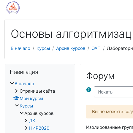
Перейти к основному содержанию
Основы алгоритмизац
В начало
Курсы
Архив курсов
ОАП
Лаборатор
Пропустить Навигация
Навигация
Форум
В начало
Страницы сайта
Искать
Мои курсы
Курсы
Вы не можете созд
Архив курсов
ДК
Изолированные групп
НИР2020