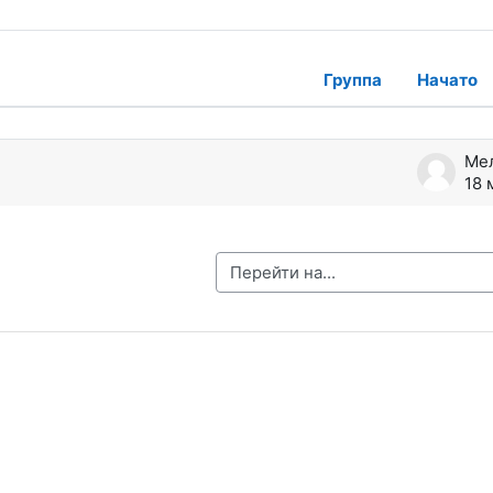
Группа
Начато
ждений. Показано 1 из 1 обсуждений
Ме
18 
Перейти на...