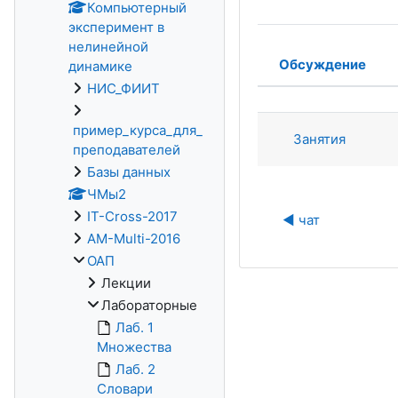
Компьютерный
эксперимент в
нелинейной
Обсуждение
динамике
Статус
НИС_ФИИТ
Список обсу
пример_курса_для_
Занятия
преподавателей
Базы данных
ЧМы2
IT-Cross-2017
◀︎ чат
AM-Multi-2016
ОАП
Лекции
Лабораторные
Лаб. 1
Множества
Лаб. 2
Словари