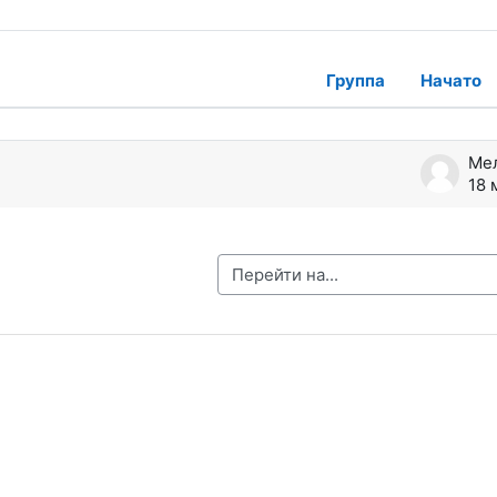
Группа
Начато
ждений. Показано 1 из 1 обсуждений
Ме
18 
Перейти на...