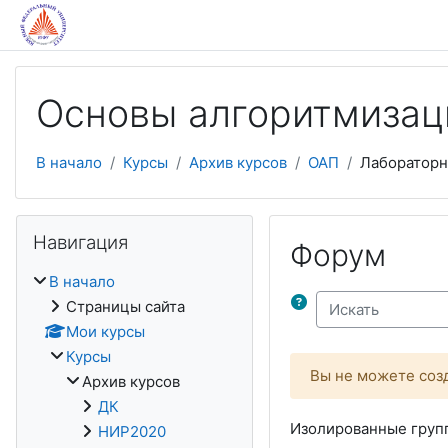
Перейти к основному содержанию
Основы алгоритмизац
В начало
Курсы
Архив курсов
ОАП
Лаборатор
Пропустить Навигация
Навигация
Форум
В начало
Страницы сайта
Искать
Мои курсы
Курсы
Вы не можете созд
Архив курсов
ДК
Изолированные групп
НИР2020