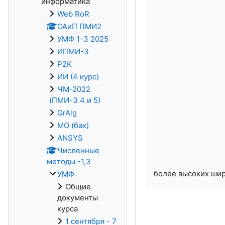
информатика
Web RoR
ОАиП ПМИ2
УМФ 1-3 2025
ИПМИ-3
P2K
ИИ (4 курс)
ЧМ-2022
(ПМИ-3 4 и 5)
GrAlg
МО (бак)
ANSYS
Численные
методы -1,3
более высоких шир
УМФ
Общие
документы
курса
1 сентября - 7