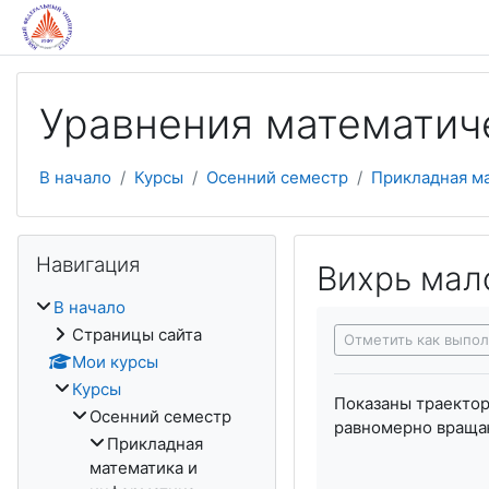
Перейти к основному содержанию
Уравнения математич
В начало
Курсы
Осенний семестр
Прикладная м
Пропустить Навигация
Навигация
Вихрь мал
В начало
Требуемые услови
Страницы сайта
Отметить как выпо
Мои курсы
Курсы
Показаны траектор
Осенний семестр
равномерно вращаю
Прикладная
математика и