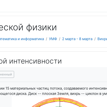
еской физики
атематика и информатика
УМФ
2 марта - 8 марта
Вихр
ой интенсивности
я завершения
лненный
ии 15 материальных частиц потока, создаваемого интенси
щегося диска. Диск -- плоская Земля, вихрь -- циклон в у