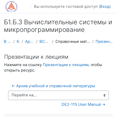
Перейти к основному содержанию
Вы используете гостевой доступ (
Вход
)
Б1.Б.3 Вычислительные системы и
микропрограммирование
В начало
Курсы
Архив курсов
ВСиМИК_ФИИТ
Справочные материалы и литература к курсу
Презентации к лекциям
Презентации к лекциям
Нажмите на ссылку
Презентации к лекциям
, чтобы
открыть ресурс.
← Архив учебной и справочной литературы
Перейти на...
DE2-115 User Manual →
Пропустить Навигация