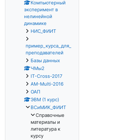
Компьютерный
эксперимент в
нелинейной
динамике
НИС_ФИИТ
пример_курса_для_
преподавателей
Базы данных
ЧМы2
IT-Cross-2017
AM-Multi-2016
ОАП
ЭВМ (1 курс)
ВСиМИК_ФИИТ
Справочные
материалы и
литература к
курсу