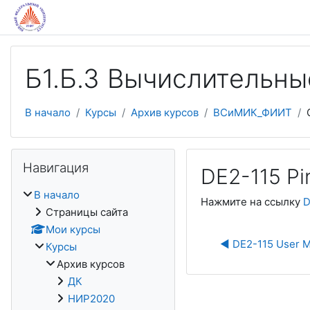
Перейти к основному содержанию
Б1.Б.3 Вычислительн
В начало
Курсы
Архив курсов
ВСиМИК_ФИИТ
Пропустить Навигация
Навигация
DE2-115 Pi
В начало
Нажмите на ссылку
D
Страницы сайта
Мои курсы
◀︎ DE2-115 User 
Курсы
Архив курсов
ДК
НИР2020