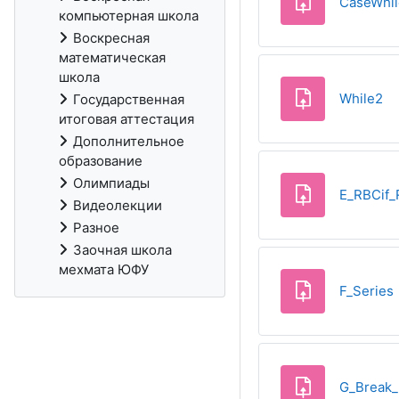
CaseWhil
компьютерная школа
Воскресная
математическая
школа
За
While2
Государственная
итоговая аттестация
Дополнительное
образование
Олимпиады
E_RBCif_
Видеолекции
Разное
Заочная школа
мехмата ЮФУ
F_Series
G_Break