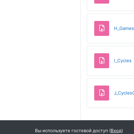
H_Games
З
I_Cycles
J_Cycles
Вы используете гостевой доступ (
Вход
)