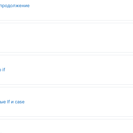
Задание
 продолжение
адание
Задание
 if
Задание
е If и case