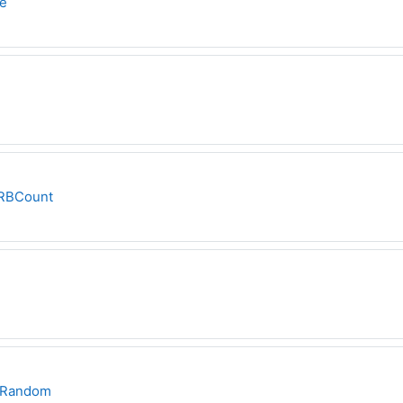
Задание
e
дание
Задание
RBCount
Задание
Задание
_Random