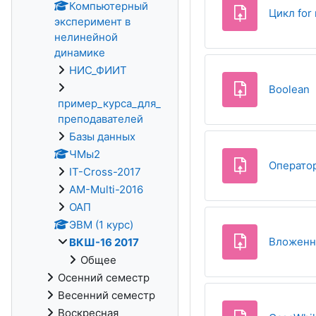
Компьютерный
Цикл for
эксперимент в
нелинейной
динамике
НИС_ФИИТ
З
Boolean
пример_курса_для_
преподавателей
Базы данных
ЧМы2
Оператор
IT-Cross-2017
AM-Multi-2016
ОАП
ЭВМ (1 курс)
Вложенны
ВКШ-16 2017
Общее
Осенний семестр
Весенний семестр
Воскресная