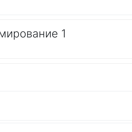
мирование 1
кий план
Задание