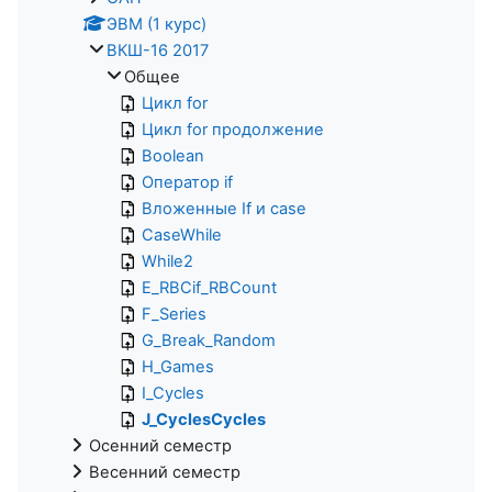
ЭВМ (1 курс)
ВКШ-16 2017
Общее
Цикл for
Цикл for продолжение
Boolean
Оператор if
Вложенные If и case
CaseWhile
While2
E_RBCif_RBCount
F_Series
G_Break_Random
H_Games
I_Cycles
J_CyclesCycles
Осенний семестр
Весенний семестр